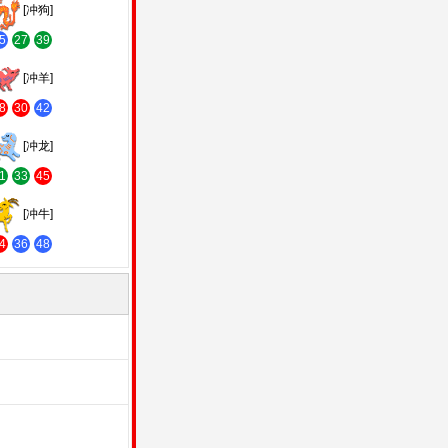
[冲狗]
5
27
39
[冲羊]
8
30
42
[冲龙]
1
33
45
[冲牛]
4
36
48