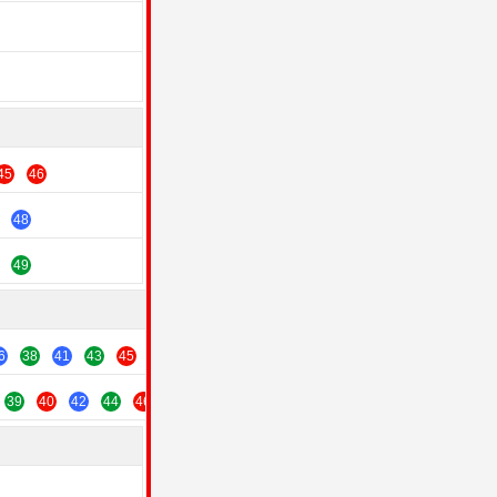
45
46
48
49
6
38
41
43
45
47
49
39
40
42
44
46
48