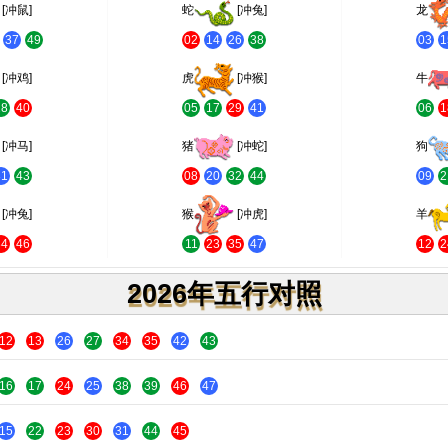
[冲鼠]
蛇
[冲兔]
龙
37
49
02
14
26
38
03
1
[冲鸡]
虎
[冲猴]
牛
28
40
05
17
29
41
06
1
[冲马]
猪
[冲蛇]
狗
31
43
08
20
32
44
09
2
[冲兔]
猴
[冲虎]
羊
34
46
11
23
35
47
12
2
2026年五行对照
12
13
26
27
34
35
42
43
16
17
24
25
38
39
46
47
15
22
23
30
31
44
45