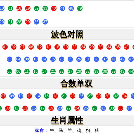
10
11
18
19
32
33
40
41
48
49
20
21
28
29
36
37
波色对照
01
02
07
08
12
13
18
19
23
24
29
30
34
35
40
03
04
09
10
14
15
20
25
26
31
36
37
41
42
47
05
06
11
16
17
21
22
27
28
32
33
38
39
43
44
合数单双
07
09
10
12
14
16
18
21
23
25
27
29
30
32
34
3
6
08
11
13
15
17
19
20
22
24
26
28
31
33
35
37
生肖属性
家禽：
牛、马、羊、鸡、狗、猪